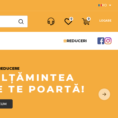
RO
0
0
LOGARE
REDUCERI
REDUCERE
ĂLȚĂMINTEA
E TE POARTĂ!
CUM