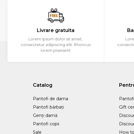
Livrare gratuita
Ba
Lorem ipsum dolor sit amet,
Lore
consectetur adipiscing elit. Rhoncus
consecte
lorem praesent
Catalog
Pentru
Pantofi de dama
Pantofi
Pantofi bărbați
Gift cer
Genți damă
Discou
Pantofi copii
Discou
Sale
How to