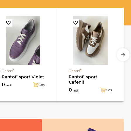
Pantofi
Pantofi
Pantofi sport Violet
Pantofi sport
Cafenii
0
Coș
mdl
0
Coș
mdl