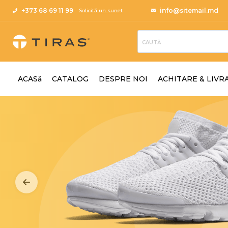
+373 68 69 11 99
info@sitemail.md
Solicită un sunet
Menu
ACASă
ACASă
CATALOG
DESPRE NOI
ACHITARE & LIVR
CATALOG
DESPRE
NOI
ACHITARE
&
LIVRARE
BLOG
CONTACTE
AJUTOR