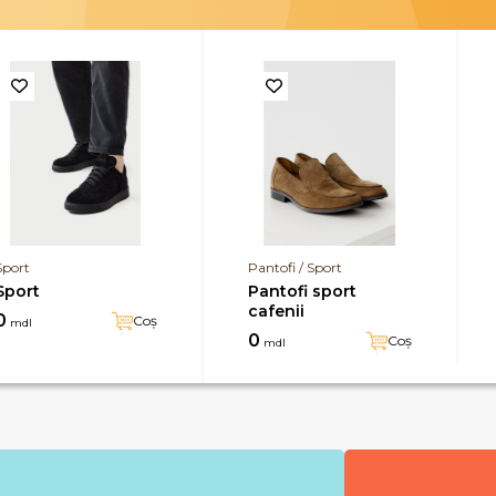
Sport
Pantofi / Sport
Sport
Pantofi sport
cafenii
0
Coș
mdl
0
Coș
mdl