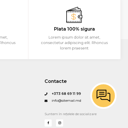
Plata 100% sigura
amet,
Lorem ipsum dolor sit amet,
. Rhoncus
consectetur adipiscing elit. Rhoncus
lorem praesent
Contacte
+373 68 69 11 99
info@sitemail.md
Suntem în rețelele de socializare