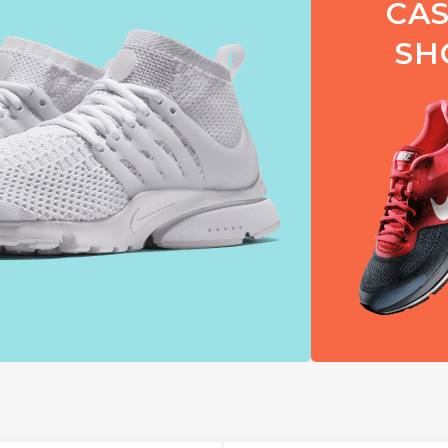
CA
SH