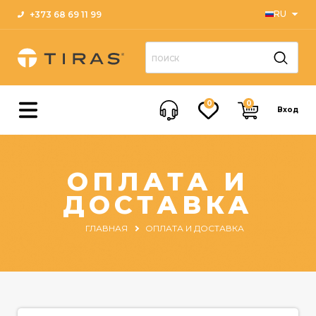
RU
+373 68 69 11 99
Menu
ГЛАВНАЯ
0
0
КАТАЛОГ
Вход
О
НАС
ОПЛАТА И
ОПЛАТА
ДОСТАВКА
И
ДОСТАВКА
ГЛАВНАЯ
ОПЛАТА И ДОСТАВКА
БЛОГ
КОНТАКТЫ
ПОМОЩЬ